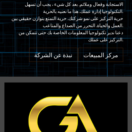
الاستجابة وفعال وملائم. بعد كل شيء ، يجب أن تسهل
التكنولوجيا إدارة عملك. هذا ما نعنيه بالحرية.
حرية التركيز على نمو شركتك. حرية التمتع بتوازن حقيقي بين
العمل والحياة. التحرر من الصداع والمتاعب.
دعنا ندير تكنولوجيا المعلومات الخاصة بك حتى تتمكن من
التركيز على عملك.
مركز المبيعات
نبذة عن الشركة