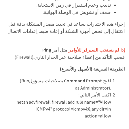
.
تذبذب وعدم استقرار في زمن الاستجابة
.
ضعف أو تشويش في الوصلة الهوائية
إجراء هذه الاختبارات يساعد في تحديد مصدر المشكلة بدقة قبل
الانتقال إلى فحص أجهزة الشبكة أو إعادة ضبط إعدادات الاتصال
Ping
إذا لم يستجب السيرفر للأوامر
مثل أمر
(Firewall).
فيجب التأكد من إعطاء صلاحية عبر الجدار الناري
الطريقة السريعة (الأسهل والأسرع)
(Run
Command Prompt
افتح
بصلاحيات مسؤول
as Administrator).
:
اكتب الأمر التالي
netsh advfirewall firewall add rule name="Allow
ICMPv4" protocol=icmpv4:8,any dir=in
action=allow